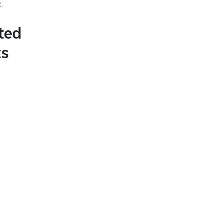
.
ted
s