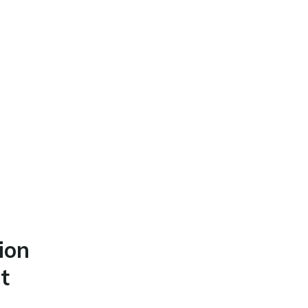
ion
t