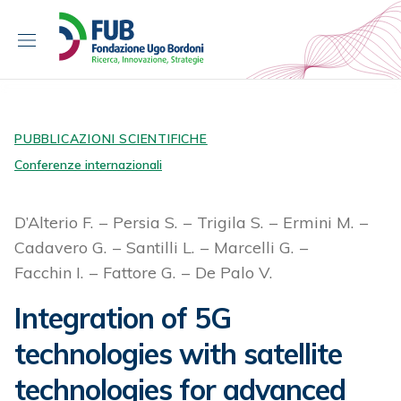
S
k
i
p
t
o
c
PUBBLICAZIONI SCIENTIFICHE
o
Conferenze internazionali
n
t
D’Alterio F.
Persia S.
Trigila S.
Ermini M.
e
Cadavero G.
Santilli L.
Marcelli G.
n
t
Facchin I.
Fattore G.
De Palo V.
Integration of 5G
technologies with satellite
technologies for advanced