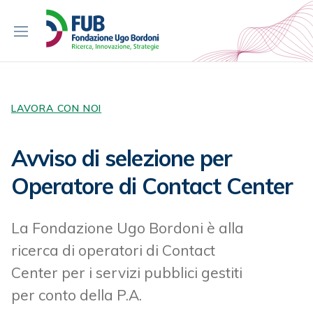
S
k
i
p
t
o
c
LAVORA CON NOI
o
n
Avviso di selezione per
t
e
Operatore di Contact Center
n
t
La Fondazione Ugo Bordoni è alla
ricerca di operatori di Contact
Center per i servizi pubblici gestiti
per conto della P.A.