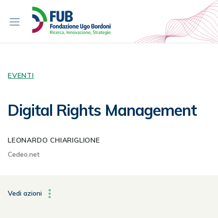
S
k
i
p
t
o
c
EVENTI
o
n
Digital Rights Management
t
e
n
LEONARDO CHIARIGLIONE
t
Cedeo.net
Vedi azioni