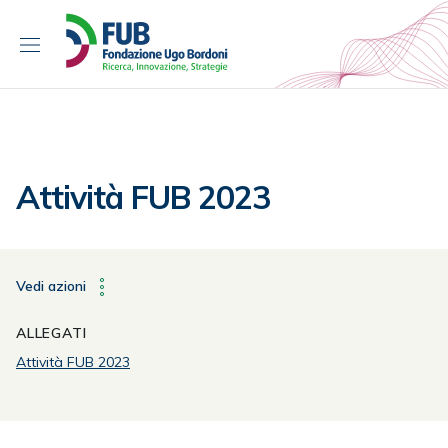
S
k
i
p
t
o
c
o
Attività FUB 2023
n
t
e
n
Vedi azioni
t
ALLEGATI
Attività FUB 2023