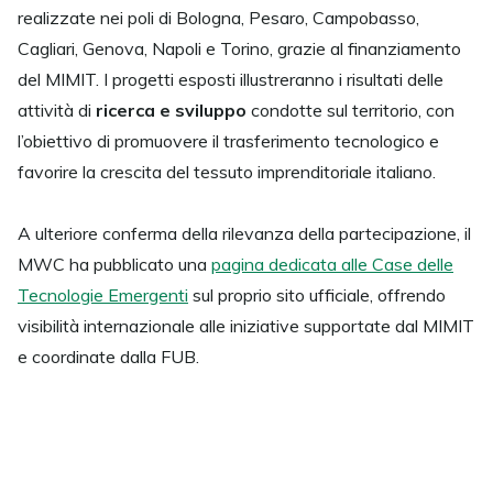
realizzate nei poli di Bologna, Pesaro, Campobasso,
Cagliari, Genova, Napoli e Torino, grazie al finanziamento
del MIMIT. I progetti esposti illustreranno i risultati delle
attività di
ricerca e sviluppo
condotte sul territorio, con
l’obiettivo di promuovere il trasferimento tecnologico e
favorire la crescita del tessuto imprenditoriale italiano.
A ulteriore conferma della rilevanza della partecipazione, il
MWC ha pubblicato una
pagina dedicata alle Case delle
Tecnologie Emergenti
sul proprio sito ufficiale, offrendo
visibilità internazionale alle iniziative supportate dal MIMIT
e coordinate dalla FUB.
La Fondazione Ugo Bordoni continuerà a supportare il
network delle CTE, mettendo a disposizione competenze
specialistiche e contribuendo a rafforzare il