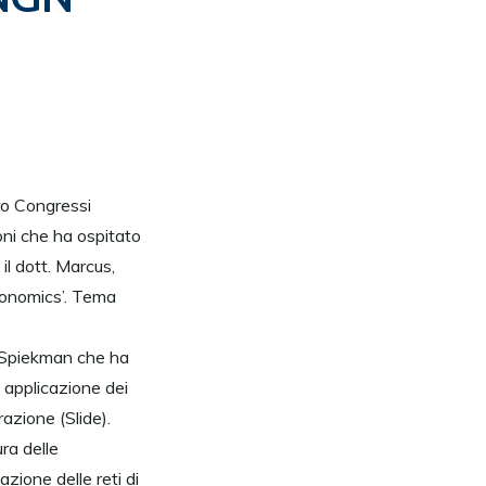
ro Congressi
oni che ha ospitato
il dott. Marcus,
conomics’. Tema
t. Spiekman che ha
 applicazione dei
razione (Slide).
ura delle
zione delle reti di