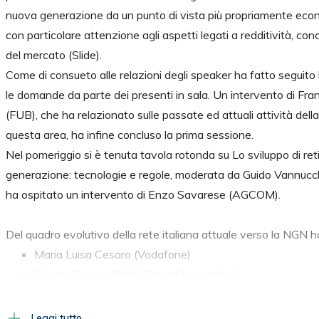
nuova generazione da un punto di vista più propriamente eco
con particolare attenzione agli aspetti legati a redditività, con
del mercato (Slide).
Come di consueto alle relazioni degli speaker ha fatto seguito
le domande da parte dei presenti in sala. Un intervento di Fr
(FUB), che ha relazionato sulle passate ed attuali attività del
questa area, ha infine concluso la prima sessione.
Nel pomeriggio si è tenuta tavola rotonda su Lo sviluppo di ret
generazione: tecnologie e regole, moderata da Guido Vannucch
ha ospitato un intervento di Enzo Savarese (AGCOM).
Del quadro evolutivo della rete italiana attuale verso la NGN 
Maria Luisa Cesaro (Vodafone)
Giorgio Grasso (Pirelli Optical Innovation)
Emilio Leone (Ericsson)
Alberto Lotti (Alcatel-Lucent Italia)
Leggi tutto