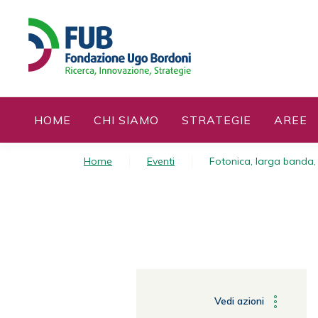
S
k
i
p
t
o
c
HOME
CHI SIAMO
STRATEGIE
AREE
o
n
t
Home
Eventi
Fotonica, larga banda
e
n
t
Vedi azioni