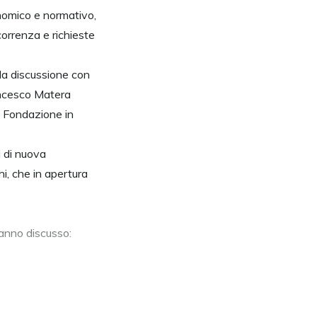
nomico e normativo,
correnza e richieste
 la discussione con
ancesco Matera
la Fondazione in
i di nuova
i, che in apertura
hanno discusso: