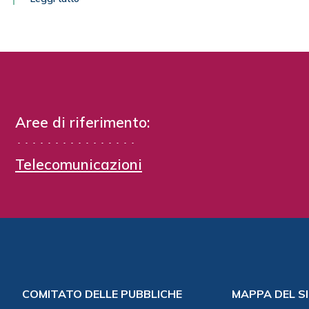
Carlo Mannoni (Tiscali)
Joy Marino (AIIP)
Raffaele Mosca (Wind)
Stefano Nocentini (Telecom Italia)
Giancarlo Prati (CNIT )
Guido Roda (Fastweb)
Aree di riferimento:
Telecomunicazioni
COMITATO DELLE PUBBLICHE
MAPPA DEL S