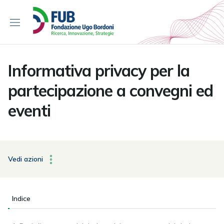
S
k
i
p
t
Informativa privacy per la
o
c
partecipazione a convegni ed
o
n
eventi
t
e
n
t
Vedi azioni
Indice