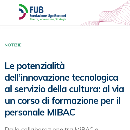
S
k
i
p
t
o
c
NOTIZIE
o
n
Le potenzialità
t
e
dell’innovazione tecnologica
n
al servizio della cultura: al via
t
un corso di formazione per il
personale MIBAC
Dalla collaborazione tra MiBAC e