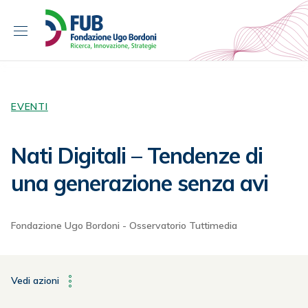
S
k
i
p
t
o
c
EVENTI
o
n
Nati Digitali – Tendenze di
t
e
una generazione senza avi
n
t
Fondazione Ugo Bordoni - Osservatorio Tuttimedia
Vedi azioni