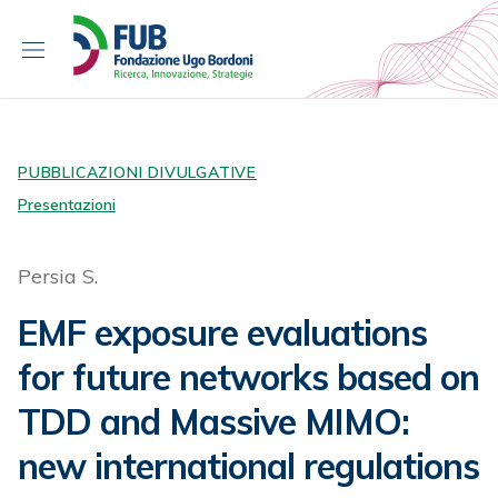
S
k
i
p
t
o
c
PUBBLICAZIONI DIVULGATIVE
o
Presentazioni
n
t
Persia S.
e
n
EMF exposure evaluations
t
for future networks based on
TDD and Massive MIMO:
new international regulations