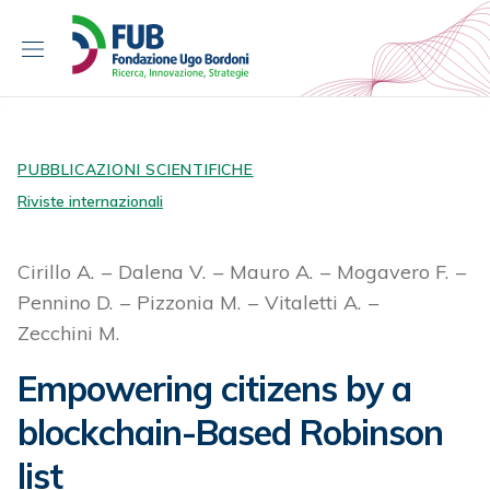
S
k
i
p
t
o
c
PUBBLICAZIONI SCIENTIFICHE
o
Riviste internazionali
n
t
Cirillo A.
Dalena V.
Mauro A.
Mogavero F.
e
Pennino D.
Pizzonia M.
Vitaletti A.
n
t
Zecchini M.
Empowering citizens by a
blockchain-Based Robinson
list