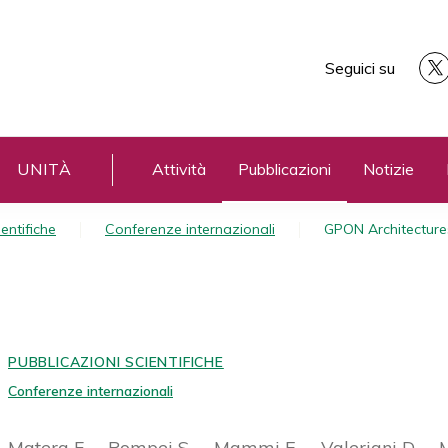
Seguici su
UNITÀ
Attività
Pubblicazioni
Notizie
entifiche
Conferenze internazionali
GPON Architectures
PUBBLICAZIONI SCIENTIFICHE
Conferenze internazionali
Matera F.
Pompei S.
Mammi E.
Valeriani D.
M