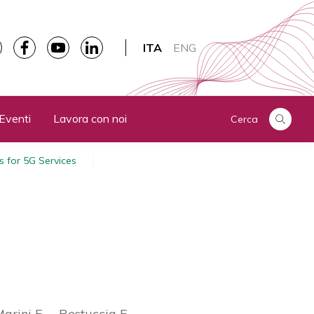
ITA
ENG
Eventi
Lavora con noi
Cerca
 for 5G Services
arini F.
Restuccia E.