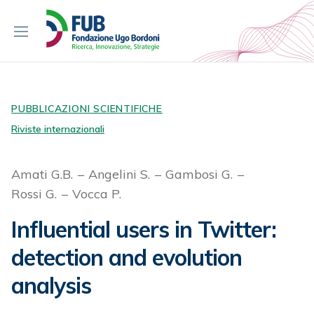
S
k
i
p
t
o
c
PUBBLICAZIONI SCIENTIFICHE
o
Riviste internazionali
n
t
Amati G.B.
Angelini S.
Gambosi G.
e
Rossi G.
Vocca P.
n
t
Influential users in Twitter:
detection and evolution
analysis