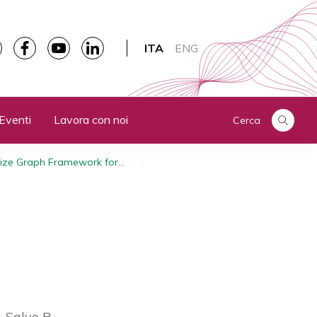
ITA
ENG
Eventi
Lavora con noi
Cerca
mize Graph Framework for…
Salvo P.