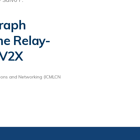
Graph
me Relay-
-V2X
tions and Networking (ICMLCN