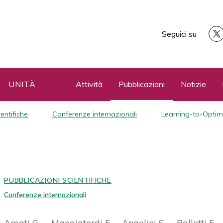
Seguici su
UNITÀ
Attività
Pubblicazioni
Notizie
entifiche
Conferenze internazionali
Learning-to-Opti
PUBBLICAZIONI SCIENTIFICHE
Conferenze internazionali
Amati G.
Mangiatordi F.
Angelini S.
Pallotti E.