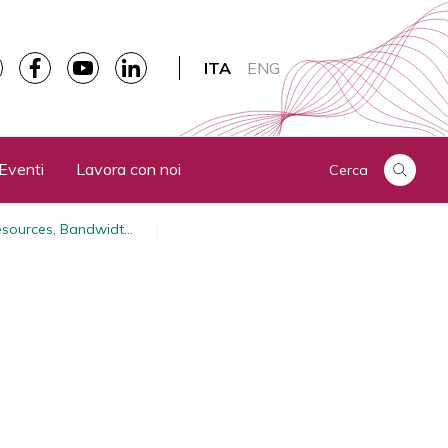
ITA
ENG
Eventi
Lavora con noi
Cerca
esources, Bandwidt…