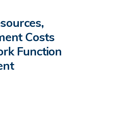
sources,
ment Costs
ork Function
ent