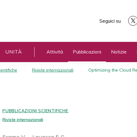
Seguici su
UNITÀ
Attività
Pubblicazioni
Notizie
entifiche
Riviste internazionali
Optimizing the Cloud R
PUBBLICAZIONI SCIENTIFICHE
Riviste internazionali
Eramo V.
Lavacca F. G.