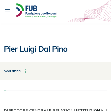
S
k
i
p
t
o
c
o
Pier Luigi Dal Pino
n
t
e
n
Vedi azioni
t
DIRETTORE CENTRALE RELAZIONI ISTITUZIONALI