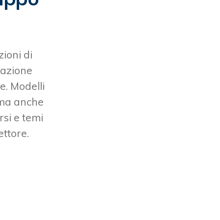
zioni di
zzazione
e. Modelli
o ma anche
si e temi
ettore.