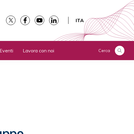
ITA
Eventi
Lavora con noi
Cerca
luppo