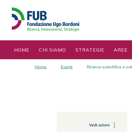
S
k
i
p
t
o
c
HOME
CHI SIAMO
STRATEGIE
AREE
o
n
t
Home
Eventi
Ricerca scientifica e s
e
n
t
Vedi azioni