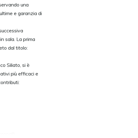
iservando una
ultime e garanzia di
 successiva
n sala. La prima
to dal titolo:
 Siliato, si è
tivi più efficaci e
ontributi:
rsonali)