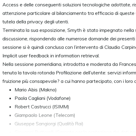
Access e delle conseguenti soluzioni tecnologiche adottate, r
attenzione particolare al bilanciamento tra efficacia di queste 
tutela della privacy degli utenti.
Terminata la sua esposizione, Smyth è stato impegnato nella
discussione, rispondendo alle numerose domande dei presenti i
sessione si è quindi conclusa con l’intervento di Claudio Carpine
Implicit user feedback in information retrieval.
Nella sessione pomeridiana, introdotta e moderata da Francesco
tenuta la tavola rotonda Profilazione dell’utente: servizi informa
fruizione più consapevole? a cui hanno partecipato, con i loro c
Mario Abis (Makno)
Paola Cagliani (Vodafone)
Robert Castrucci (ISIMM)
Giampaolo Leone (Telecom)
Giuseppe Sangiorgi (Qualità Rai)
Giovanni Buttarelli (Garante per la protezione dei dati pe