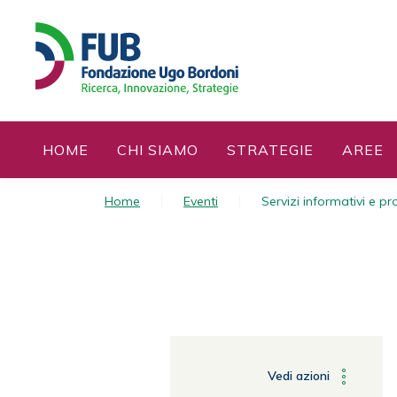
S
k
i
p
t
o
c
HOME
CHI SIAMO
STRATEGIE
AREE
o
n
t
Home
Eventi
Servizi informativi e p
e
n
t
Vedi azioni