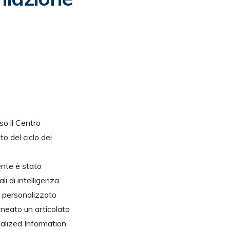
o il Centro
o del ciclo dei
ente è stato
i di intelligenza
so personalizzato
ineato un articolato
nalized Information