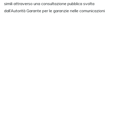
simili attraverso una consultazione pubblica svolta
dall’Autorità Garante per le garanzie nelle comunicazioni
(AGCOM) con la
delibera n. 457/24/CONS
. In particolare,
tra le misure individuate dall’Autorità viene proposto il
blocco delle chiamate provenienti dall’estero. Tra queste
quelle che non rispettano le Raccomandazioni ITU in
materia di numerazione, quelle con un numero geografico
nazionale (a meno di casi giustificati) e le chiamate con un
numero mobile nazionale come CLI dopo aver controllato e
verificato che l’utente finale non sia in roaming all’estero (a
meno di casi giustificati).
Gli operatori, inoltre, sono chiamati ad analizzare in un
apposito tavolo tecnico la fattibilità delle misure di blocco
delle chiamate da numeri fissi e mobili non in uso agli utenti
finali e la verifica del CLI delle chiamate VoIP terminate su