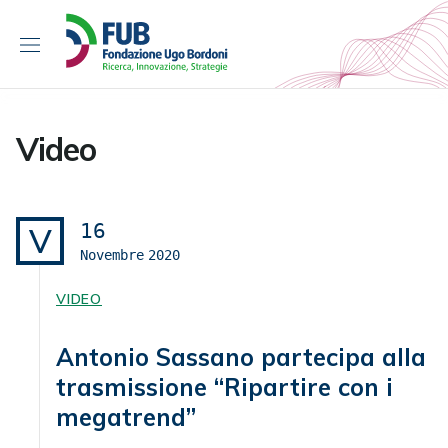
S
k
i
p
t
o
Video
c
o
n
t
16
V
e
Novembre
2020
n
t
VIDEO
Antonio Sassano partecipa alla
trasmissione “Ripartire con i
megatrend”