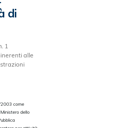
à di
. 1
inerenti alle
strazioni
 3/2003 come
 Ministero dello
Pubblica