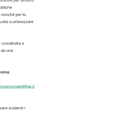
oratore per attività
bbliche
, nonché per la
volte a ottimizzare
e coordinata e
o da una
Roma
.
ni.personale@fub.it
ere evidenti i