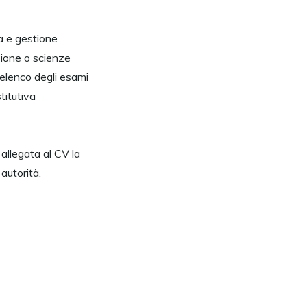
ia e gestione
zione o scienze
l’elenco degli esami
titutiva
 allegata al CV la
autorità.