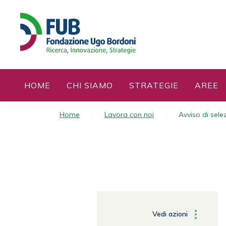
S
k
i
p
t
o
c
HOME
CHI SIAMO
STRATEGIE
AREE
o
n
t
Home
Lavora con noi
Avviso di sele
e
n
t
Vedi azioni