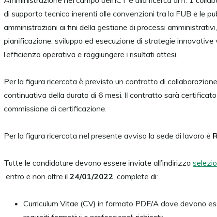
Amministrazione nel campo dell’ICT è alla ricerca di n. 1 collab
di supporto tecnico inerenti alle convenzioni tra la FUB e le pu
amministrazioni ai fini della gestione di processi amministrativi
pianificazione, sviluppo ed esecuzione di strategie innovative 
l’efficienza operativa e raggiungere i risultati attesi.
Per la figura ricercata è previsto un contratto di collaborazion
continuativa della durata di 6 mesi. Il contratto sarà certificat
commissione di certificazione.
Per la figura ricercata nel presente avviso la sede di lavoro è
Tutte le candidature devono essere inviate all’indirizzo
selezio
entro e non oltre il
24/01/2022
, complete di:
Curriculum Vitae (CV) in formato PDF/A dove devono ess