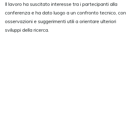
Il lavoro ha suscitato interesse tra i partecipanti alla
conferenza e ha dato luogo a un confronto tecnico, con
osservazioni e suggerimenti utili a orientare ulteriori
sviluppi della ricerca.
La partecipazione a IEEE WoWMoM 2026 rientra nelle
attività di ricerca dell’
Area Telecomunicazioni
della
Fondazione Ugo Bordoni, impegnata nello studio dei
sistemi e delle reti di comunicazione elettronica e nella
validazione sperimentale di modelli e metodologie a
supporto della ricerca e dell’innovazione tecnologica.