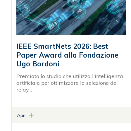
IEEE SmartNets 2026: Best
Paper Award alla Fondazione
Ugo Bordoni
Premiato lo studio che utilizza l'intelligenza
artificiale per ottimizzare la selezione dei
relay…
Apri
ALLEGATI
Programma Conferenza IEEE SmartNets 2026