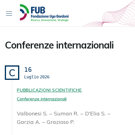
S
k
i
p
t
o
Conferenze internazionali
c
o
n
t
16
C
e
Luglio
2026
n
t
PUBBLICAZIONI SCIENTIFICHE
Conferenze internazionali
Valbonesi S.
Suman R.
D'Elia S.
Garzia A.
Grazioso P.