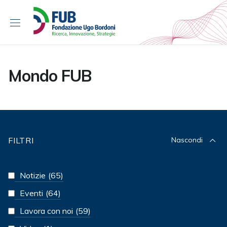
S
k
i
p
t
o
Mondo FUB
c
o
n
t
e
n
FILTRI
Nascondi
t
Notizie
(65)
Eventi
(64)
Lavora con noi
(59)