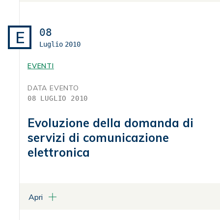
Aula Magna - Villa Griffone
Pontecchio Marconi
08
E
Luglio
2010
ALLEGATI
Programma
EVENTI
DATA EVENTO
08 LUGLIO 2010
Evoluzione della domanda di
servizi di comunicazione
elettronica
Apri
LUOGO
Centro Congressi Palazzo Rospigliosi - Sala delle Statue