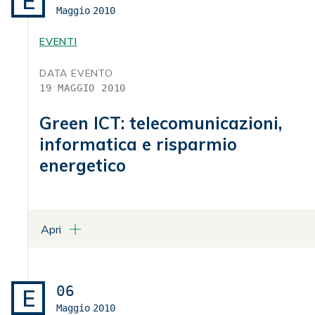
E
Maggio
2010
ALLEGATI
Programma
EVENTI
DATA EVENTO
19 MAGGIO 2010
Green ICT: telecomunicazioni,
informatica e risparmio
energetico
Apri
LUOGO
Aula Magna Fondazione Ugo Bordoni - Villa Griffone
Pontecchio Marconi
06
E
Maggio
2010
ALLEGATI