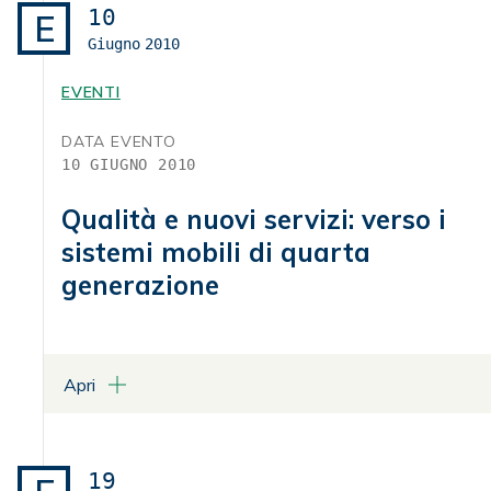
Via XXIV Maggio, 43 - Roma
10
E
Giugno
2010
ALLEGATI
Programma
EVENTI
DATA EVENTO
10 GIUGNO 2010
Qualità e nuovi servizi: verso i
sistemi mobili di quarta
generazione
Apri
LUOGO
Sala Conferenze - Villa Griffone
Pontecchio Marconi
19