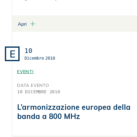
Apri
LUOGO
Consiglio Nazionale delle Ricerche - Sala Marconi
Piazzale Aldo Moro, 7 - Roma
10
E
Dicembre
2010
ALLEGATI
Programma
EVENTI
DATA EVENTO
10 DICEMBRE 2010
L’armonizzazione europea della
banda a 800 MHz