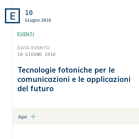
Via XXIV Maggio, 43 – Roma
10
E
Giugno
2010
ALLEGATI
Programma
EVENTI
DATA EVENTO
10 GIUGNO 2010
Tecnologie fotoniche per le
comunicazioni e le applicazioni
del futuro
Apri
LUOGO
Centro Congressi Palazzo Rospigliosi - Sala delle Statue