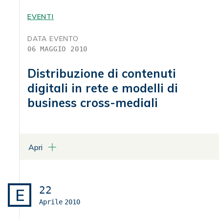
Programma
EVENTI
DATA EVENTO
06 MAGGIO 2010
Distribuzione di contenuti
digitali in rete e modelli di
business cross-mediali
Apri
LUOGO
Centro Congressi Palazzo Rospigliosi - Sala delle Statue
Via XXIV Maggio, 43 - Roma
22
E
Aprile
2010
ALLEGATI