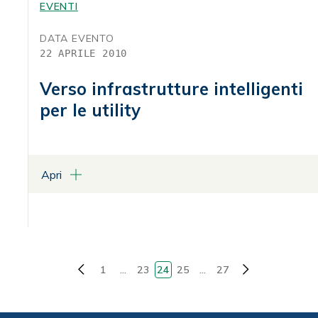
Programma
EVENTI
DATA EVENTO
22 APRILE 2010
Verso infrastrutture intelligenti
per le utility
Apri
LUOGO
Centro Congressi Palazzo Rospigliosi - Sala delle Statue
Via XXIV Maggio, 43 - Roma
ALLEGATI
1
...
23
24
25
...
27
Pagina precedente
Pagina success
Programma