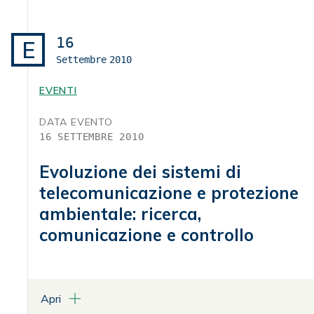
Centro Congressi Palazzo Rospigliosi - Sala delle Statue
Via XXIV Maggio, 43 – Roma
16
E
Settembre
2010
ALLEGATI
Programma
EVENTI
DATA EVENTO
16 SETTEMBRE 2010
Evoluzione dei sistemi di
telecomunicazione e protezione
ambientale: ricerca,
comunicazione e controllo
Apri
LUOGO