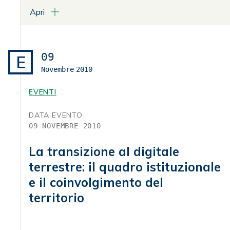
Apri
LUOGO
Aula Magna di Villa Griffone
Pontecchio Marconi
09
E
Novembre
2010
ALLEGATI
Programma
EVENTI
DATA EVENTO
09 NOVEMBRE 2010
La transizione al digitale
terrestre: il quadro istituzionale
e il coinvolgimento del
territorio