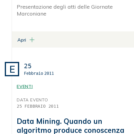
Presentazione degli atti delle Giornate
Marconiane
Apri
LUOGO
Sala Polifunzionale - Presidenza del Consiglio dei
Ministri
25
E
Via di Santa Maria in Via, 37 - Roma
Febbraio
2011
ALLEGATI
EVENTI
Programma
DATA EVENTO
ICT, Italia
25 FEBBRAIO 2011
Data Mining. Quando un
algoritmo produce conoscenza