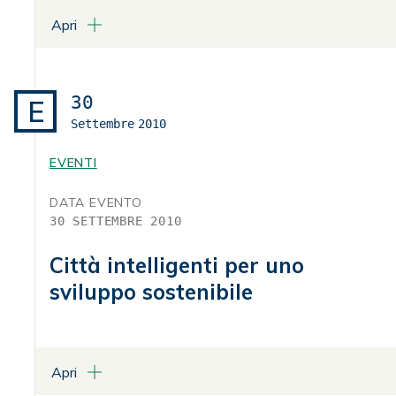
Apri
LUOGO
Aula Magna di Villa Griffone
Pontecchio Marconi
30
E
Settembre
2010
ALLEGATI
Programma
EVENTI
DATA EVENTO
30 SETTEMBRE 2010
Città intelligenti per uno
sviluppo sostenibile
Apri
LUOGO