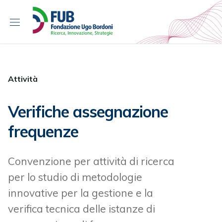
S
k
i
p
t
o
c
Attività
o
n
Verifiche assegnazione
t
e
frequenze
n
t
Convenzione per attività di ricerca
per lo studio di metodologie
innovative per la gestione e la
verifica tecnica delle istanze di