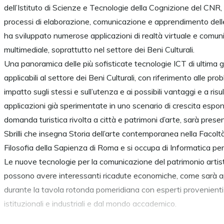
dell’Istituto di Scienze e Tecnologie della Cognizione del CNR,
processi di elaborazione, comunicazione e apprendimento del
ha sviluppato numerose applicazioni di realtà virtuale e comu
multimediale, soprattutto nel settore dei Beni Culturali.
Una panoramica delle più sofisticate tecnologie ICT di ultima
applicabili al settore dei Beni Culturali, con riferimento alle pro
impatto sugli stessi e sull’utenza e ai possibili vantaggi e a risu
applicazioni già sperimentate in uno scenario di crescita espon
domanda turistica rivolta a città e patrimoni d’arte, sarà pres
Sbrilli che insegna Storia dell’arte contemporanea nella Facoltà
Filosofia della Sapienza di Roma e si occupa di Informatica per i
Le nuove tecnologie per la comunicazione del patrimonio artis
possono avere interessanti ricadute economiche, come sarà a
durante la tavola rotonda pomeridiana con esperti provenienti 
istituzionali e industriali e dal mondo accademico.