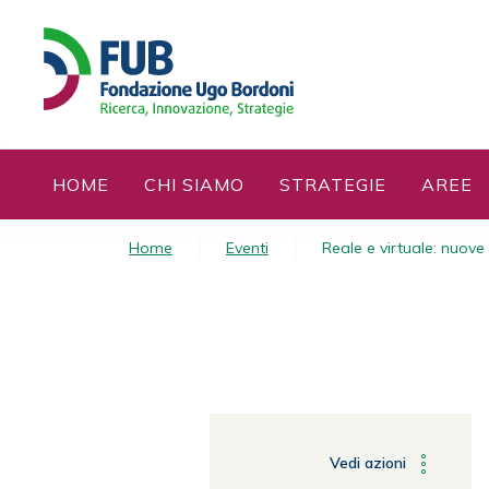
S
k
i
p
t
o
c
HOME
CHI SIAMO
STRATEGIE
AREE
o
n
t
Home
Eventi
Reale e virtuale: nuove
e
n
t
Vedi azioni