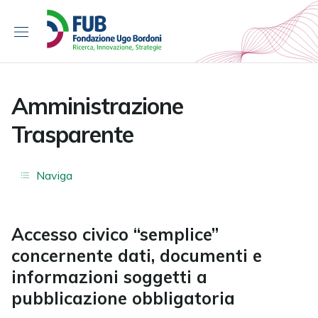
S
k
i
p
t
o
Amministrazione
c
Trasparente
o
n
t
Naviga
e
n
t
Accesso civico “semplice”
concernente dati, documenti e
informazioni soggetti a
pubblicazione obbligatoria