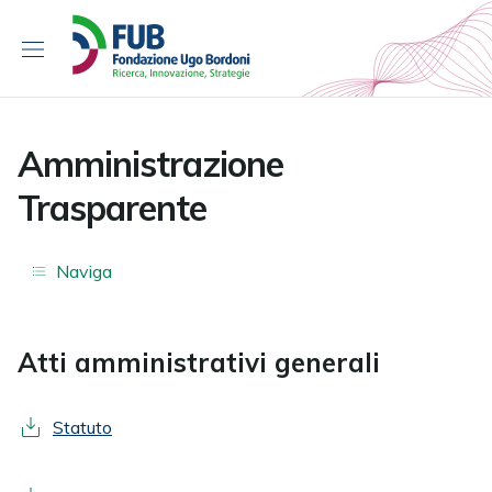
S
k
i
p
t
o
Amministrazione
c
Trasparente
o
n
t
Naviga
e
n
t
Atti amministrativi generali
Statuto