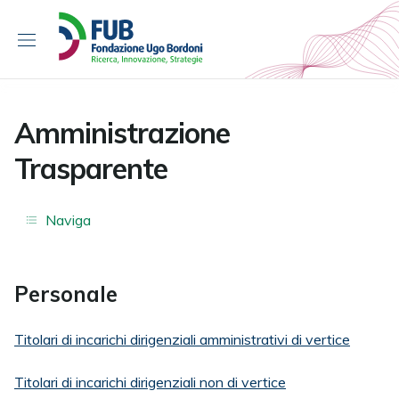
S
k
i
p
t
o
Amministrazione
c
Trasparente
o
n
t
Naviga
e
n
t
Personale
Titolari di incarichi dirigenziali amministrativi di vertice
Titolari di incarichi dirigenziali non di vertice