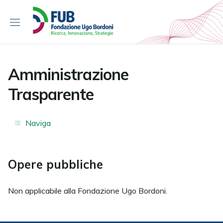
S
k
i
p
t
o
Amministrazione
c
Trasparente
o
n
t
Naviga
e
n
t
Opere pubbliche
Non applicabile alla Fondazione Ugo Bordoni.