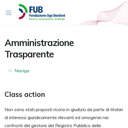
S
k
i
p
t
o
Amministrazione
c
Trasparente
o
n
t
Naviga
e
n
t
Class action
Non sono stati proposti ricorsi in giudizio da parte di titolari
di interessi giuridicamente rilevanti ed omogenei nei
confronti del gestore del Registro Pubblico delle