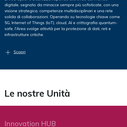
digitale, segnato da minacce sempre più sofisticate, con una
visione strategica, competenze multidisciplinari e una rete
03 08 2026
solida di collaborazioni. Operando su tecnologie chiave come
5G, Internet of Things (IoT), cloud, AI e crittografia quantum-
safe, l'Area svolge attività per la protezione di dati, reti e
ARTICOLI
infrastrutture critiche.
Car Penetration Loss: la ricerca
Scopri
FUB presentata a IEEE WoWMoM
2026
Lo studio illustra i risultati di un'analisi
sperimentale che quantifica le perdite di
Le nostre Unità
penetrazione del…
09 07 2026
Innovation HUB
ARTICOLI