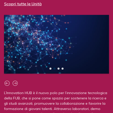
Scopri tutte le Unità
Investimenti diretti esteri: uno
studio comparativo della FUB alla
International Conference on
Economics, Finance & Business
L’analisi presentata a Madrid mette a confronto
l'evoluzione degli investimenti diretti esteri in
Italia e…
07 07 2026
PREMIAZIONI
L’Innovation HUB è il nuovo polo per l’innovazione tecnologica
della FUB, che si pone come spazio per sostenere la ricerca e
Alla ICCSPA’26 premiato il
gli studi avanzati, promuovere la collaborazione e favorire la
contributo della Fondazione Ugo
formazione di giovani talenti. Attraverso laboratori, demo