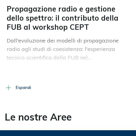
Propagazione radio e gestione
dello spettro: il contributo della
FUB al workshop CEPT
Dall'evoluzione dei modelli di propagazione
radio agli studi di coesistenza: l'esperienza
tecnico-scientifica della FUB nel…
06 08 2026
Espandi
CORSI
Cybersecurity nelle reti di nuova
Le nostre Aree
generazione: la FUB porta le
proprie competenze alla 5G
Academy